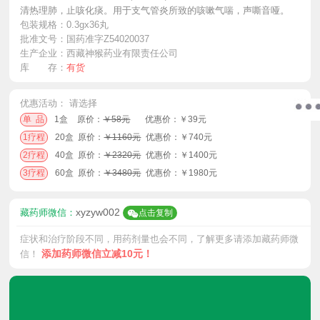
清热理肺，止咳化痰。用于支气管炎所致的咳嗽气喘，声嘶音哑。
包装规格：
0.3gx36丸
批准文号：
国药准字Z54020037
生产企业：
西藏神猴药业有限责任公司
库 存：
有货
优惠活动：
请选择
单 品
1盒
原价：
￥58元
优惠价：￥39元
1疗程
20盒
原价：
￥1160元
优惠价：￥740元
2疗程
40盒
原价：
￥2320元
优惠价：￥1400元
3疗程
60盒
原价：
￥3480元
优惠价：￥1980元
xyzyw002
藏药师微信：
点击复制
症状和治疗阶段不同，用药剂量也会不同，了解更多请添加藏药师微
添加药师微信立减10元！
信！