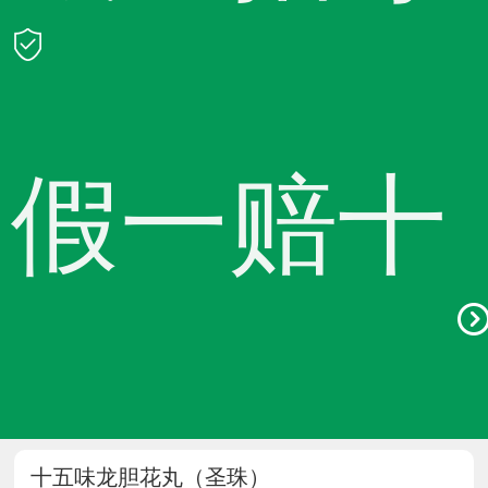
假一赔十
十五味龙胆花丸（圣珠）