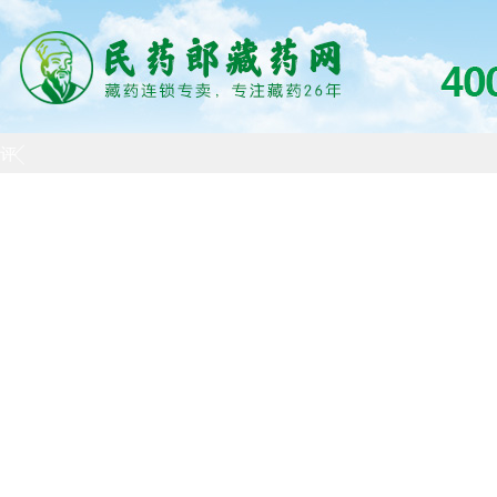
评
价
组
方
问
答
详
情