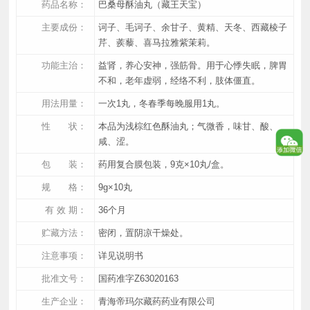
药品名称：
巴桑母酥油丸（藏王天宝）
主要成份：
诃子、毛诃子、余甘子、黄精、天冬、西藏棱子
芹、蒺藜、喜马拉雅紫茉莉。
功能主治：
益肾，养心安神，强筋骨。用于心悸失眠，脾胃
不和，老年虚弱，经络不利，肢体僵直。
用法用量：
一次1丸，冬春季每晚服用1丸。
性 状：
本品为浅棕红色酥油丸；气微香，味甘、酸、
咸、涩。
包 装：
药用复合膜包装，9克×10丸/盒。
规 格：
9g×10丸
有 效 期：
36个月
贮藏方法：
密闭，置阴凉干燥处。
注意事项：
详见说明书
批准文号：
国药准字Z63020163
生产企业：
青海帝玛尔藏药药业有限公司