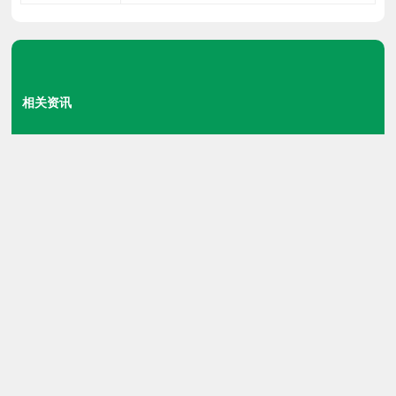
相关资讯
巴桑酥油丸适合年轻人吃吗
甘露巴桑母酥油丸有副作用吗
藏药巴桑母酥油丸多少钱一盒
巴桑母酥油丸治疗糖尿病么
藏药的配伍用药