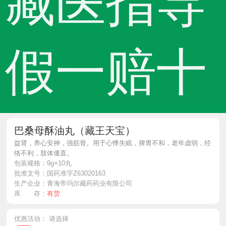
藏医指导
假一赔十
巴桑母酥油丸（藏王天宝）
益肾，养心安神，强筋骨。用于心悸失眠，脾胃不和，老年虚弱，经
络不利，肢体僵直。
包装规格：
9g×10丸
批准文号：
国药准字Z63020163
生产企业：
青海帝玛尔藏药药业有限公司
库 存：
有货
优惠活动：
请选择