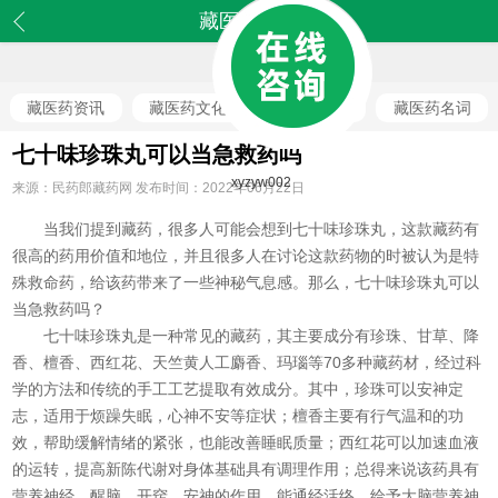
藏医药理论
藏医药资讯
藏医药文化
藏医药理论
藏医药名词
七十味珍珠丸可以当急救药吗
xyzyw002
来源：民药郎藏药网 发布时间：2022年06月22日
当我们提到藏药，很多人可能会想到七十味珍珠丸，这款藏药有
很高的药用价值和地位，并且很多人在讨论这款药物的时被认为是特
殊救命药，给该药带来了一些神秘气息感。那么，
七十味珍珠丸
可以
当急救药吗？
七十味珍珠丸是一种常见的藏药，其主要成分有珍珠、甘草、降
香、檀香、西红花、天竺黄人工麝香、玛瑙等70多种藏药材，经过科
学的方法和传统的手工工艺提取有效成分。其中，珍珠可以安神定
志，适用于烦躁失眠，心神不安等症状；檀香主要有行气温和的功
效，帮助缓解情绪的紧张，也能改善睡眠质量；西红花可以加速血液
的运转，提高新陈代谢对身体基础具有调理作用；总得来说该药具有
营养神经，醒脑，开窍，安神的作用，能通经活络，给予大脑营养神