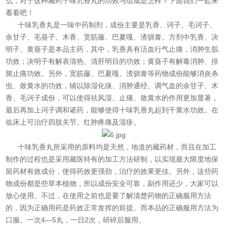
么，对于这种藏药
十味乳香丸
的功效与组成是怎样？下面我们一起来
看看吧！
十味乳香丸是一味中药制剂，成份主要是乳香、诃子、毛诃子、
余甘子、毛葵子、木香、宽筋藤、巴夏嘎、渣驯膏。方剂中乳香、决
明子、黄葵子是本品主药，其中，乳香具有活血行气止痛，消肿生肌
功效；决明子有解表清热、清肝明目的功效；黄葵子有解毒消肿、排
脓止痛功效。另外，宽筋藤、巴夏嘎、渣驯膏等药物成份能够消炎杀
虫、敛黄水的功效，辅以除湿化痰、消肿通经、调气血的余甘子、木
香、毛诃子成份，可以使得祛风湿、止痛、敛黄水的作用更加显著，
最后再加上诃子调和诸药，能够使得十味乳香丸起到干黄水功效。在
临床上可治疗四肢关节、红肿疼痛及湿疹。
十味乳香丸所采用的原料均是天然，地道的藏药材，而且在加工
制作的过程也是采用藏医特有的加工方法研制，以实现最大限度地保
留药材有效成分，使得药效更强劲，治疗的效果更佳。另外，这些药
物成份都是些草本植物，所以成份安全可靠，副作用还少，大家可以
放心使用。不过，在使用之前也是要了解清楚药物的正确服用方法
的，因为正确用药是药效正常发挥的前提。而本品的正确服用方法为
口服。一次4—5丸，一日2次，研碎后服用。