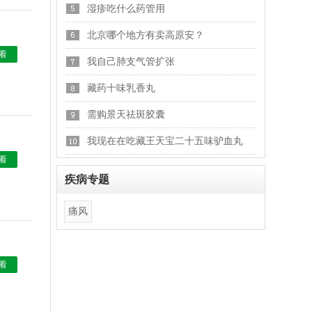
湿疹吃什么药管用
北京哪个地方有卖高原安？
看
我自己肺支气管扩张
藏药十味乳香丸
需购景天祛斑胶囊
我现在在吃藏王天宝二十五味驴血丸
看
疾病专题
痛风
看