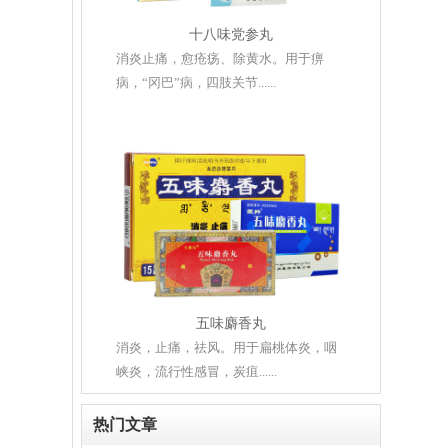
十八味党参丸
消炎止痛，愈疮疡、除黄水。用于痹
病，“冈巴”病，四肢关节......
五味麝香丸
消炎，止痛，祛风。用于扁桃体炎，咽
峡炎，流行性感冒，炭疽......
热门文章