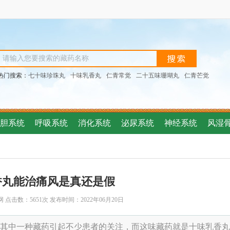
热门搜索：
七十味珍珠丸
十味乳香丸
仁青常觉
二十五味珊瑚丸
仁青芒觉
胆系统
呼吸系统
消化系统
泌尿系统
神经系统
风湿
香丸能治痛风是真还是假
网
点击数：5651次
发布时间：
2022年06月20日
其中一种藏药引起不少患者的关注，而这味藏药就是十味乳香丸