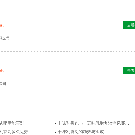
疹。
去看
限公司
疹。
去看
公司
从哪里能买到
十味乳香丸与十五味乳鹏丸治痛风哪个好
乳香丸多久见效
十味乳香丸的功效与组成