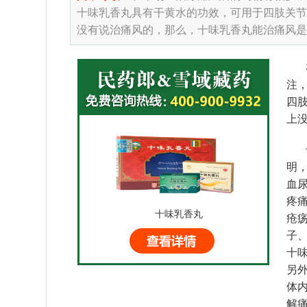
十味乳香丸具有干黄水的功效，可用于四肢关节
没有说治痛风的，那么，十味乳香丸能治痛风是
在
注
四
上
十
明
血
疼
十味乳香丸
疮
子
十
另
体
解