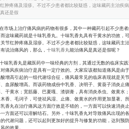
红肿疼痛及湿疹。不过不少患者都比较疑惑，这味藏药主治疾病
真还是假
市场上治疗痛风病的药物有很多，其中一种藏药引起不少患者
，而这味藏药就是十味乳香丸。十味乳香丸具有干黄水的功效，
肢关节红肿疼痛及湿疹。不过不少患者都比较疑惑，这味藏药主
没有说治痛风的，那么，
十味乳香丸
能治痛风是真还是假呢？
味乳香丸是藏医药中一味经典的方剂，其通过无数的临床实践
，对痛风疾病治疗是具有一定疗效的。大家应该都知道痛风是由
尿酸增高引起的一组代谢综合征，痛风最常见的临床表现就是关
痛、血尿酸增高。而该药物成份中乳香、决明子、黄葵子消炎止
疡、干黄水；宽筋藤、巴夏嘎、渣驯膏，具有消炎杀虫、敛黄水
、木香、毛诃子，可使祛风湿、止痛、敛黄水的作用更加显著。
味乳香丸在治疗痛风这方面疗效是不错的，一方面可以快速消炎
外一方面还可以溶解结石。另外，十味乳香丸对导致痛风出现的
内的代谢问题，还可以起到更加好的提升与修复的功能，达到预
痛风的效果。