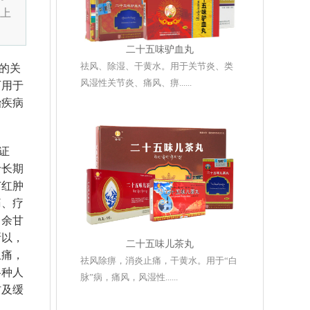
上
二十五味驴血丸
祛风、除湿、干黄水。用于关节炎、类
的关
风湿性关节炎、痛风、痹......
可用于
治疾病
证
于长期
节红肿
痛、疗
；余甘
所以，
二十五味儿茶丸
止痛，
祛风除痹，消炎止痛，干黄水。用于“白
各种人
脉”病，痛风，风湿性......
防及缓