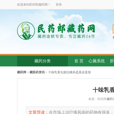
欢迎来到民药郎
藏药
网！
登录
藏药分类
首 页
心脑系统
肝
藏药网
>
藏医药资讯
>
十味乳香丸能治痛风是真还是假
十味乳
来源：民药郎
藏药
文章导读：
在市场上治疗痛风病的药物有很多，