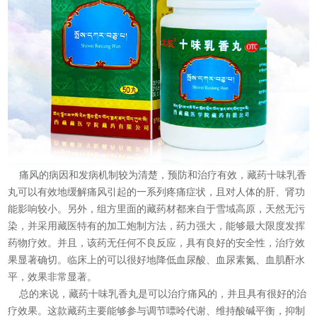
痛风的病因和发病机制较为清楚，预防和治疗有效，藏药十味乳香
丸可以有效地缓解痛风引起的一系列疼痛症状，且对人体的肝、肾功
能影响较小。另外，组方里面的藏药材都来自于雪域高原，天然无污
染，并采用藏医特有的加工炮制方法，药力强大，能够最大限度发挥
药物疗效。并且，该药无任何不良反应，具有良好的安全性，治疗效
果显著确切。临床上的可以很好地降低血尿酸、血尿素氮、血肌酐水
平，效果非常显著。
总的来说，藏药十味乳香丸是可以治疗痛风的，并且具有很好的治
疗效果。这款藏药主要能够参与调节嘌呤代谢、维持酸碱平衡，抑制