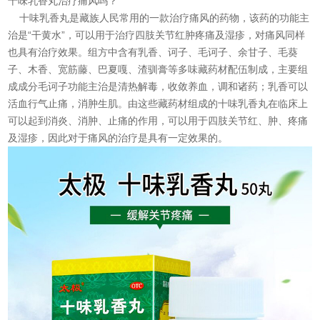
十味乳香丸
治疗痛风吗？
十味乳香丸是藏族人民常用的一款治疗痛风的药物，该药的功能主
治是“干黄水”，可以用于治疗四肢关节红肿疼痛及湿疹，对痛风同样
也具有治疗效果。组方中含有乳香、诃子、毛诃子、余甘子、毛葵
子、木香、宽筋藤、巴夏嘎、渣驯膏等多味藏药材配伍制成，主要组
成成分毛诃子功能主治是清热解毒，收敛养血，调和诸药；乳香可以
活血行气止痛，消肿生肌。由这些藏药材组成的十味乳香丸在临床上
可以起到消炎、消肿、止痛的作用，可以用于四肢关节红、肿、疼痛
及湿疹，因此对于痛风的治疗是具有一定效果的。